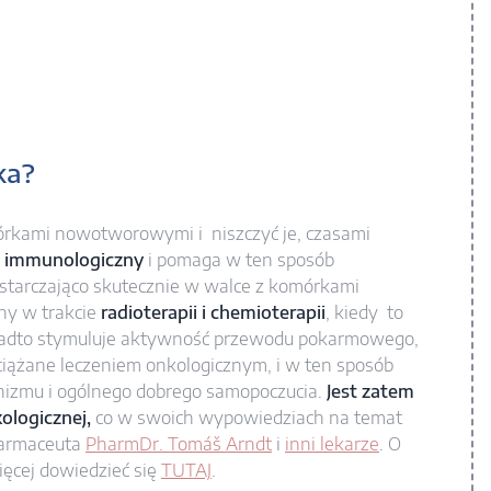
ka?
mórkami nowotworowymi i niszczyć je, czasami
d immunologiczny
i pomaga w ten sposób
ystarczająco skutecznie w walce z komórkami
ny w trakcie
radioterapii i chemioterapii
, kiedy to
adto stymuluje aktywność przewodu pokarmowego,
ciążane leczeniem onkologicznym, i w ten sposób
nizmu i ogólnego dobrego samopoczucia.
Jest zatem
ologicznej,
co w swoich wypowiedziach na temat
farmaceuta
PharmDr. Tomáš Arndt
i
inni lekarze
. O
ęcej dowiedzieć się
TUTAJ
.