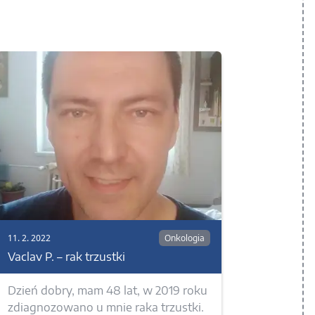
11. 2. 2022
Onkologia
Vaclav P. – rak trzustki
Dzień dobry, mam 48 lat, w 2019 roku
zdiagnozowano u mnie raka trzustki.