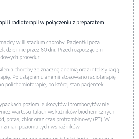
ii i radioterapii w połączeniu z preparatem
macicy w III stadium choroby. Pacjentki poza
k dziennie przez 60 dni. Przed rozpoczęciem
rdowych procedur.
lenia choroby ze znaczną anemią oraz intoksykacją.
pię. Po ustąpieniu anemii stosowano radioterapię
 polichemioterapię, po której stan pacjentek
ypadkach poziom leukocytów i trombocytów nie
ównież wartości takich wskaźników biochemicznych
sód, potas, chlor oraz czas protrombinowy (PT). W
h zmian poziomu tych wskaźników.