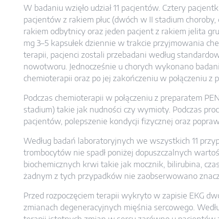
W badaniu wzięło udział 11 pacjentów. Cztery pacjentki
pacjentów z rakiem płuc (dwóch w II stadium choroby
rakiem odbytnicy oraz jeden pacjent z rakiem jelita
mg 3–5 kapsułek dziennie w trakcie przyjmowania chem
terapii, pacjenci zostali przebadani według standard
nowotworu. Jednocześnie u chorych wykonano badani
chemioterapii oraz po jej zakończeniu w połączeniu 
Podczas chemioterapii w połączeniu z preparatem PENO
stadium) takie jak nudności czy wymioty. Podczas pr
pacjentów, polepszenie kondycji fizycznej oraz popra
Według badań laboratoryjnych we wszystkich 11 przyp
trombocytów nie spadł poniżej dopuszczalnych wartoś
biochemicznych krwi takie jak mocznik, bilirubina, cz
żadnym z tych przypadków nie zaobserwowano znac
Przed rozpoczęciem terapii wykryto w zapisie EKG d
zmianach degeneracyjnych mięśnia sercowego. Wedł