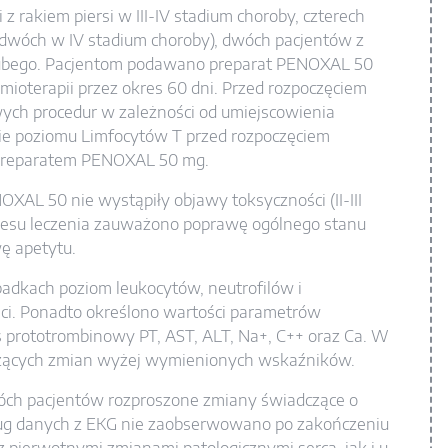
 z rakiem piersi w III-IV stadium choroby, czterech
, dwóch w IV stadium choroby), dwóch pacjentów z
 grubego. Pacjentom podawano preparat PENOXAL 50
ioterapii przez okres 60 dni. Przed rozpoczęciem
owych procedur w zależności od umiejscowienia
e poziomu Limfocytów T przed rozpoczęciem
z preparatem PENOXAL 50 mg.
XAL 50 nie wystąpiły objawy toksyczności (II-III
ocesu leczenia zauważono poprawę ogólnego stanu
wę apetytu.
adkach poziom leukocytów, neutrofilów i
ci. Ponadto określono wartości parametrów
as prototrombinowy PT, AST, ALT, Na+, C++ oraz Ca. W
zących zmian wyżej wymienionych wskaźników.
wóch pacjentów rozproszone zmiany świadczące o
ug danych z EKG nie zaobserwowano po zakończeniu