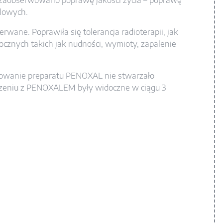
 zaobserwowano poprawę jakości życia – poprawę
ólowych.
wane. Poprawiła się tolerancja radioterapii, jak
znych takich jak nudności, wymioty, zapalenie
yjmowanie preparatu PENOXAL nie stwarzało
czeniu z PENOXALEM były widoczne w ciągu 3