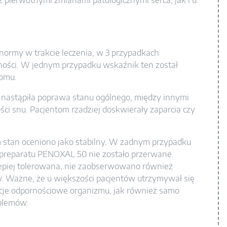
z pierwotnymi zmianami patologicznymi serca, jak i u
normy w trakcie leczenia, w 3 przypadkach
ści. W jednym przypadku wskaźnik ten został
iomu.
nastąpiła poprawa stanu ogólnego, między innymi
ści snu. Pacjentom rzadziej doskwierały zaparcia czy
m stan oceniono jako stabilny. W żadnym przypadku
 preparatu PENOXAL 50 nie zostało przerwane.
epiej tolerowana, nie zaobserwowano również
. Ważne, że u większości pacjentów utrzymywał się
cje odpornościowe organizmu, jak również samo
blemów.