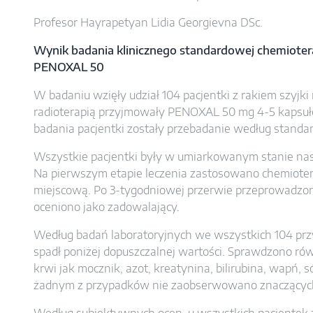
Profesor Hayrapetyan Lidia Georgievna DSc.
Wynik badania klinicznego standardowej chemioterap
PENOXAL 50
W badaniu wzięły udział 104 pacjentki z rakiem szyjki 
radioterapią przyjmowały PENOXAL 50 mg 4-5 kapsułe
badania pacjentki zostały przebadanie według standa
Wszystkie pacjentki były w umiarkowanym stanie nasi
Na pierwszym etapie leczenia zastosowano chemiotera
miejscową. Po 3-tygodniowej przerwie przeprowadzono
oceniono jako zadowalający.
Według badań laboratoryjnych we wszystkich 104 prz
spadł poniżej dopuszczalnej wartości. Sprawdzono r
krwi jak mocznik, azot, kreatynina, bilirubina, wapń, 
żadnym z przypadków nie zaobserwowano znaczącyc