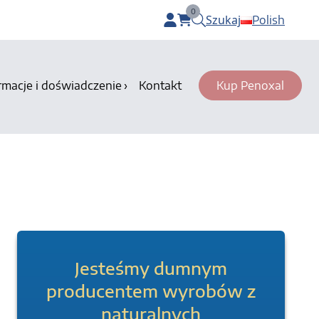
0
Szukaj
Polish
items in cart, view bag
rmacje i doświadczenie
Kontakt
Kup Penoxal
Jesteśmy dumnym
producentem wyrobów z
naturalnych