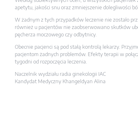
Według subiektywnych ocen, u wszystkich pacjentek
apetytu, jakości snu oraz zmniejszenie dolegliwości b
W żadnym z tych przypadków leczenie nie zostało przer
również u pacjentów nie zaobserwowano skutków uboc
pęcherza moczowego czy odbytnicy.
Obecnie pacjenci są pod stałą kontrolą lekarzy. Prz
pacjentom żadnych problemów. Efekty terapii w połą
tygodni od rozpoczęcia leczenia.
Naczelnik wydziału radia ginekologii IAC
Kandydat Medyczny Khangeldyan Alina