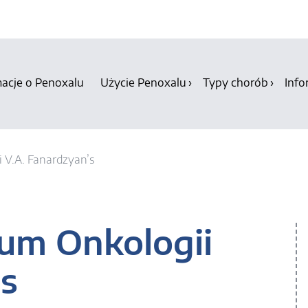
macje o Penoxalu
Użycie Penoxalu
Typy chorób
Info
 V.A. Fanardzyan’s
um Onkologii
’s