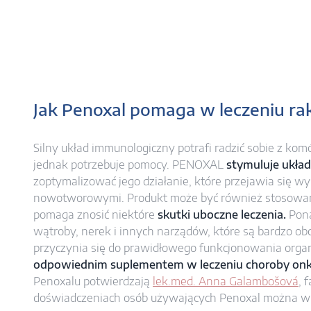
Jak Penoxal pomaga w leczeniu ra
Silny układ immunologiczny potrafi radzić sobie z ko
jednak potrzebuje pomocy. PENOXAL
stymuluje ukła
zoptymalizować jego działanie, które przejawia się w
nowotworowymi. Produkt może być również stosowa
pomaga znosić niektóre
skutki uboczne leczenia.
Pon
wątroby, nerek i innych narządów, które są bardzo ob
przyczynia się do prawidłowego funkcjonowania orga
odpowiednim suplementem w leczeniu choroby onk
Penoxalu potwierdzają
lek.med. Anna Galambošová
, 
doświadczeniach osób używających Penoxal można wi