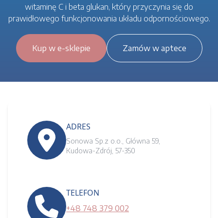
witaminę C i beta glukan, który przyczynia się do
prawidłowego funkcjonowania układu odpornościowego.
Kup w e-sklepie
Zamów w aptece
ADRES
Sonowa Sp.z o.o., Główna 59,
Kudowa-Zdrój, 57-350
TELEFON
+48 748 379 002