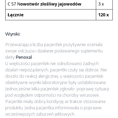
C 57 N
owotwór złośliwy jajowodów
3 x
Łącznie
120 x
Wyniki:
Przeważająca liczba pacjentek pozytywnie oceniała
swoje odczucia i działanie podawanego suplementu
diety
Penoxal
.
U większości pacjentek nie odnotowano żadnych
działań niepożądanych, pacjentki czuły się dobrze. Nie
doszło do reakcji alergicznej, u większości pacjentek
obiektywne wyniki laboratoryjne były ustabilizowane.
Jednocześnie kilka pacjentek zgłosiło poprawę sytuacji
pod względem odporności na choroby wirusowe.
Pacjentki miały dobrą kondycję w trakcie stosowania
produktu. Jedna pacjentka informowała o poprawie
wcześniejszych zaburzeń jelitowych.