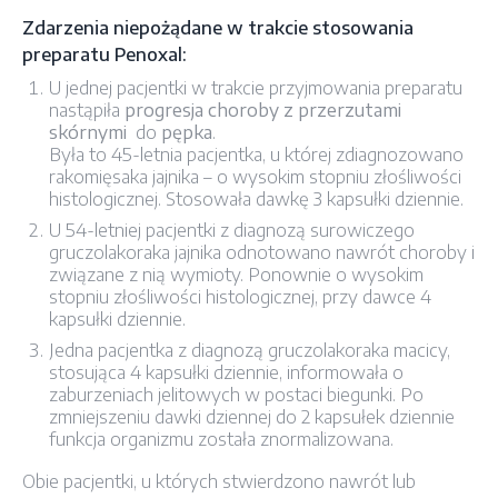
Zdarzenia niepożądane w trakcie stosowania
preparatu Penoxal:
U jednej pacjentki w trakcie przyjmowania preparatu
nastąpiła
progresja choroby z przerzutami
skórnymi
do
pępka
.
Była to 45-letnia pacjentka, u której zdiagnozowano
rakomięsaka jajnika – o wysokim stopniu złośliwości
histologicznej. Stosowała dawkę 3 kapsułki dziennie.
U 54-letniej pacjentki z diagnozą surowiczego
gruczolakoraka jajnika odnotowano nawrót choroby i
związane z nią wymioty. Ponownie o wysokim
stopniu złośliwości histologicznej, przy dawce 4
kapsułki dziennie.
Jedna pacjentka z diagnozą gruczolakoraka macicy,
stosująca 4 kapsułki dziennie, informowała o
zaburzeniach jelitowych w postaci biegunki. Po
zmniejszeniu dawki dziennej do 2 kapsułek dziennie
funkcja organizmu została znormalizowana.
Obie pacjentki, u których stwierdzono nawrót lub