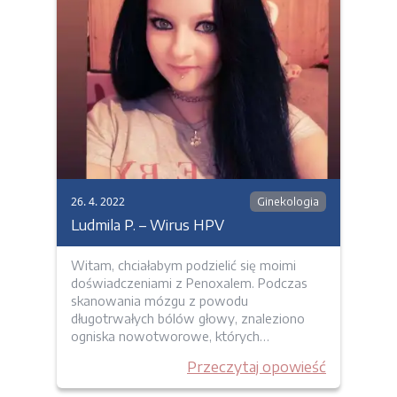
26. 4. 2022
Ginekologia
Ludmila P. – Wirus HPV
Witam, chciałabym podzielić się moimi
doświadczeniami z Penoxalem. Podczas
skanowania mózgu z powodu
długotrwałych bólów głowy, znaleziono
ogniska nowotworowe, których…
Przeczytaj opowieść