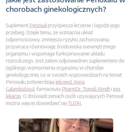
chorobach ginekologicznych?
Suplement
Penoxal
przyśpiesza leczenie i łagodzi jego
przebieg. Dzięki temu, że wzmacnia układ
odpornościowy, zmniejsza ryzyko zachorowania,
przywraca równowagę środowiska wewnętrznego
organizmu i wspomaga funkcjonowanie układu
rozrodczego. Jest zatem odpowiednim suplementem do
ogólnego wzmocnienia organizmu w chorobie
ginekologicznej, co w swoich wypowiedziach na temat
Penoxalu potwierdzają
lek.med. Anna
Galambošová
, farmaceuta
PharmDr. Tomáš Arndt
i
inni
lekarze
. O doświadczeniach osób używających Penoxal
można więcej dowiedzieć się
TUTAJ
.