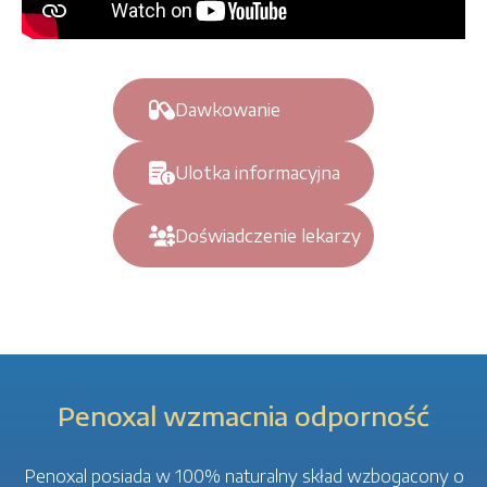
Dawkowanie
Ulotka informacyjna
Doświadczenie lekarzy
Penoxal wzmacnia odporność
Penoxal posiada w 100% naturalny skład wzbogacony o