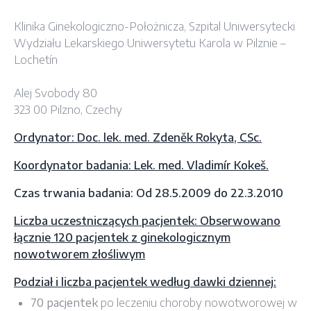
Klinika Ginekologiczno-Położnicza, Szpital Uniwersytecki
Wydziału Lekarskiego Uniwersytetu Karola w Pilznie –
Lochetín
Alej Svobody 80
323 00 Pilzno, Czechy
Ordynator: Doc. lek. med. Zdeněk Rokyta, CSc.
Koordynator badania: Lek. med. Vladimír Kokeš.
Czas trwania badania: Od 28.5.2009 do 22.3.2010
Liczba uczestniczących pacjentek: Obserwowano
łącznie 120 pacjentek z ginekologicznym
nowotworem złośliwym
Podział i liczba pacjentek według dawki dziennej:
70 pacjentek
po leczeniu choroby nowotworowej w