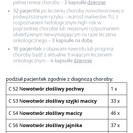
pełnej remisji choroby –
2 kapsułki
dziennie
32 pacjentki
po leczeniu choroby nowotworowej o
podwyższonym ryzyku – wzrost markerów TU, z
rozpoznaniem histologicznym high-risk w
poprzedniej chorobie lub niejasnym rozpoznaniem
obiektywnym niewymagającym na razie leczenia
onkologicznego –
3 kapsułki na dobę
18 pacjentek
z objawami nawrotu lub progresji
choroby bądź z aktualnie trwającym leczeniem
onkologicznym –
4 kapsułki
dziennie
podział pacjentek zgodnie z diagnozą choroby:
C 52 N
owotwór złośliwy pochwy
1 x
C 53 N
owotwór złośliwy szyjki macicy
33 x
C 54 N
owotwór złośliwy macicy
46 x
C 56 N
owotwór złośliwy jajnika
37 x