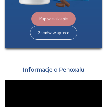
Kup w e-sklepie
Zamów w aptece
Informacje o Penoxalu